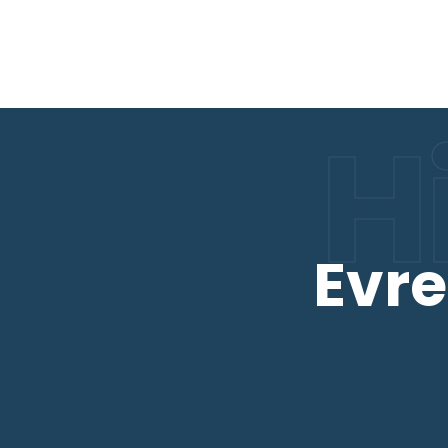
H
Evre