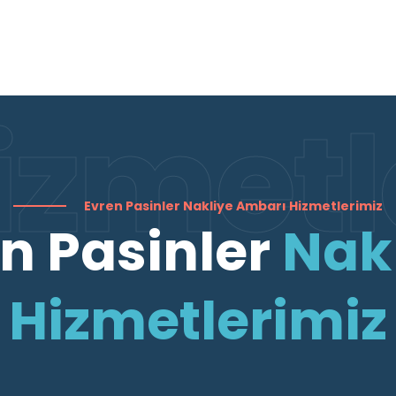
izmetl
Evren Pasinler Nakliye Ambarı Hizmetlerimiz
n Pasinler
Nak
Hizmetlerimiz