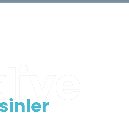
liye
sinler