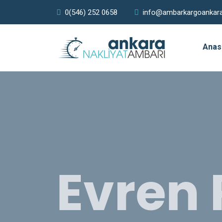
0(546) 252 0658
info@ambarkargoankar
Anas
Evren 
Ambar