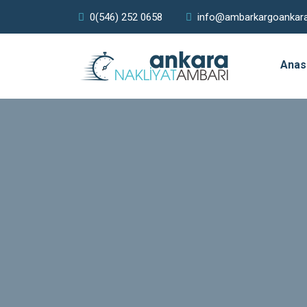
0(546) 252 0658
info@ambarkargoankar
Anas