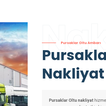
Nak
Pursaklar Oltu Ambarı
Pursakl
Nakliyat
Pursaklar Oltu nakliyat
hizmetl