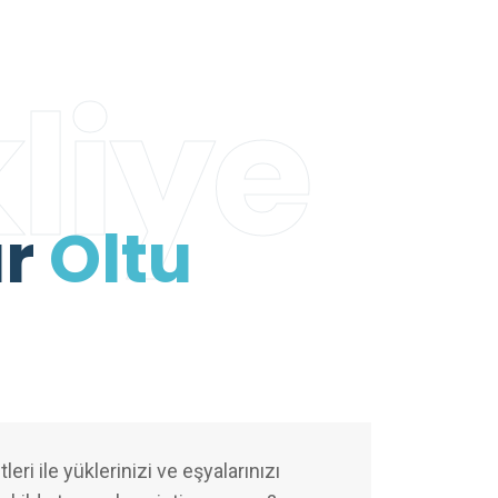
liye
ar
Oltu
eri ile yüklerinizi ve eşyalarınızı