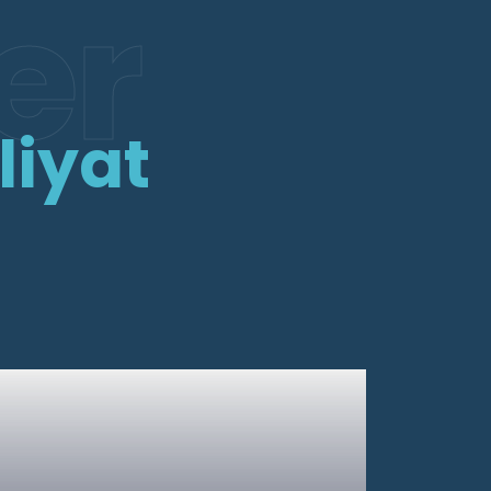
er
liyat