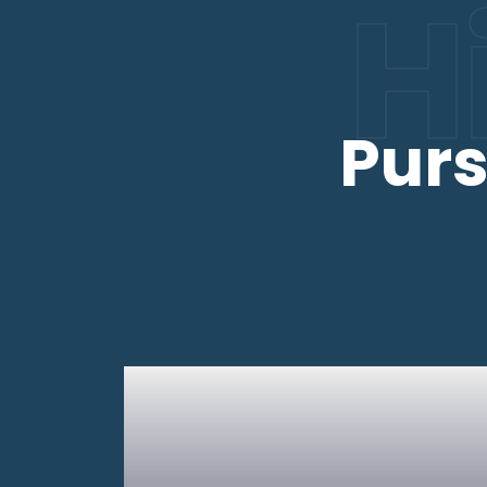
H
Purs